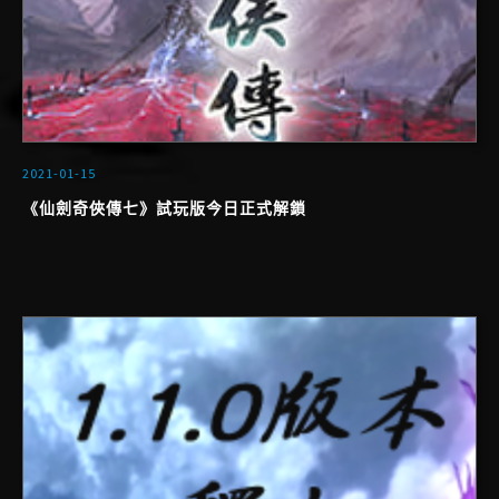
2021-01-15
《仙劍奇俠傳七》試玩版今日正式解鎖